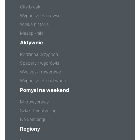
City break
Wypoczynek na wsi
Wielka historia
Mazopikniki
Aktywnie
Rodzinna przygoda
Spacery i wędrówki
Wycieczki rowerowe
Wypoczynek nad wodą
Pomysł na weekend
Mikrowyprawy
Szlaki tematyczne
Na kempingu
Regiony