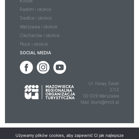
Kurpie
Radom i okolice
Siedlce i okolice
Warszawa i okolice
Ciechanów i okolice
Płock i okolice
SOCIAL MEDIA
Ul. Nowy Świat
27/2
00-029 Warszawa
Mail:
biuro@mrot.pl
© 2026 - Mazowsze.travel
Używamy plików cookies, aby zapewnić Ci jak najlepsze