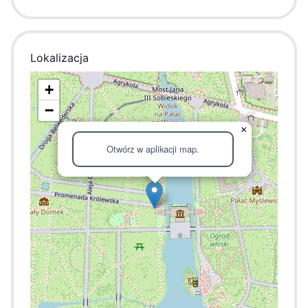
Lokalizacja
+
−
×
Otwórz w aplikacji map.