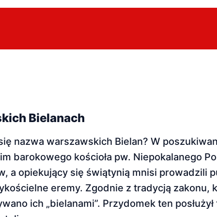
kich Bielanach
i się nazwa warszawskich Bielan? W poszukiwa
kim barokowego kościoła pw. Niepokalanego P
 a opiekujący się świątynią mnisi prowadzili p
kościelne eremy. Zgodnie z tradycją zakonu, k
zywano ich „bielanami”. Przydomek ten posłużył 