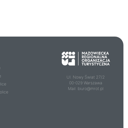
e
e
Ul. Nowy Świat 27/2
00-029 Warszawa
lice
Mail:
biuro@mrot.pl
olice