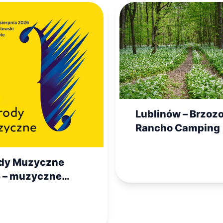
Lublinów – Brzoz
Rancho Camping
dy Muzyczne
 – muzyczne
zory na Zamku
ewskim