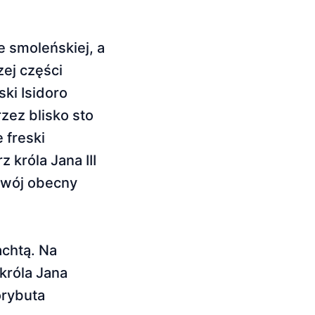
e smoleńskiej, a
zej części
ki Isidoro
zez blisko sto
 freski
 króla Jana III
swój obecny
achtą. Na
króla Jana
orybuta