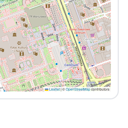
Leaflet
|
©
OpenStreetMap
contributors