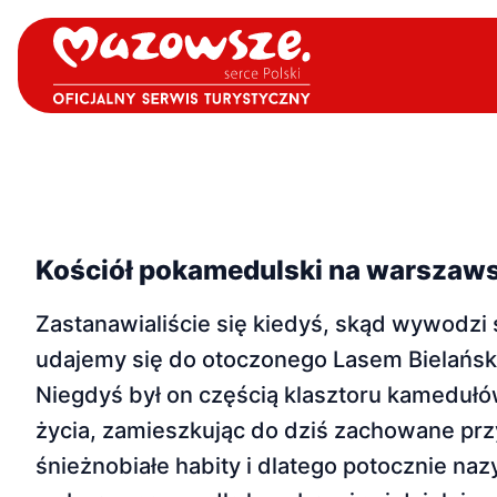
Kościół pokamedulski na warszaws
Zastanawialiście się kiedyś, skąd wywodz
udajemy się do otoczonego Lasem Bielańs
Niegdyś był on częścią klasztoru kamedułów,
życia, zamieszkując do dziś zachowane przy
śnieżnobiałe habity i dlatego potocznie na