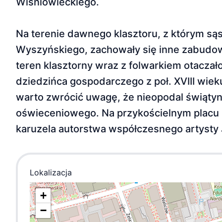
Wiśniowieckiego.
Na terenie dawnego klasztoru, z którym są
Wyszyńskiego, zachowały się inne zabudowa
teren klasztorny wraz z folwarkiem otacza
dziedzińca gospodarczego z poł. XVIII wiek
warto zwrócić uwagę, że nieopodal świątyni 
oświeceniowego. Na przykościelnym placu z
karuzela autorstwa współczesnego artysty 
Lokalizacja
+
−