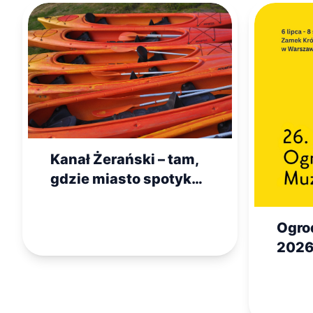
Kanał Żerański – tam,
gdzie miasto spotyka
się z naturą
Ogro
2026
wiec
Król