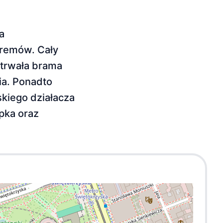
a
eremów. Cały
etrwała brama
ia. Ponadto
skiego działacza
pka oraz