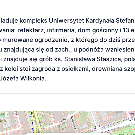
siaduje kompleks Uniwersytet Kardynała Stefan
nia: refektarz, infirmeria, dom gościnny i 13 
ło murowane ogrodzenie, z którego do dziś prz
u znajdująca się od zach., u podnóża wzniesien
znajduje się grób ks. Stanisława Staszica, pol
 kolei stoi zagroda z osiołkami, drewniana szo
Józefa Wilkonia.