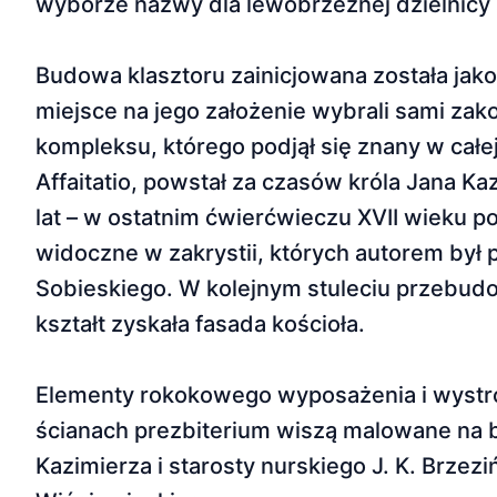
wyborze nazwy dla lewobrzeżnej dzielnicy 
Budowa klasztoru zainicjowana została jak
miejsce na jego założenie wybrali sami zako
kompleksu, którego podjął się znany w całej
Affaitatio, powstał za czasów króla Jana K
lat – w ostatnim ćwierćwieczu XVII wieku p
widoczne w zakrystii, których autorem był p
Sobieskiego. W kolejnym stuleciu przebud
kształt zyskała fasada kościoła.
Elementy rokokowego wyposażenia i wystroju
ścianach prezbiterium wiszą malowane na bl
Kazimierza i starosty nurskiego J. K. Brzez