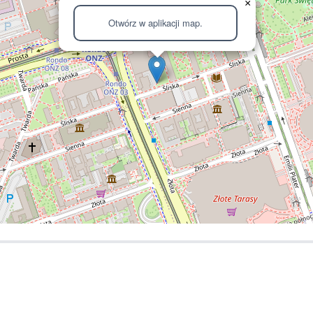
×
Otwórz w aplikacji map.