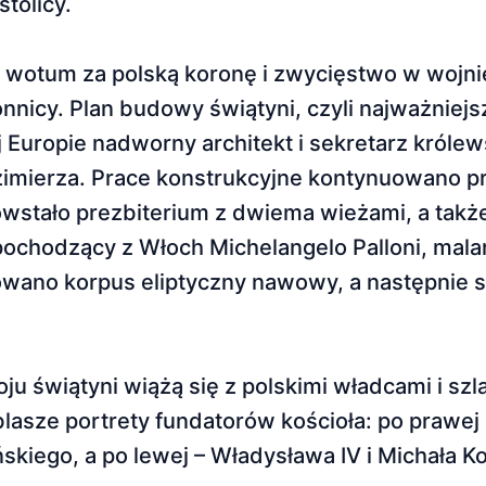
stolicy.
o wotum za polską koronę i zwycięstwo w wojni
nnicy. Plan budowy świątyni, czyli najważniejs
 Europie nadworny architekt i sekretarz królews
azimierza. Prace konstrukcyjne kontynuowano pr
owstało prezbiterium z dwiema wieżami, a także
ochodzący z Włoch Michelangelo Palloni, malarz
owano korpus eliptyczny nawowy, a następnie 
 świątyni wiążą się z polskimi władcami i szl
asze portrety fundatorów kościoła: po prawej 
ińskiego, a po lewej – Władysława IV i Michała K