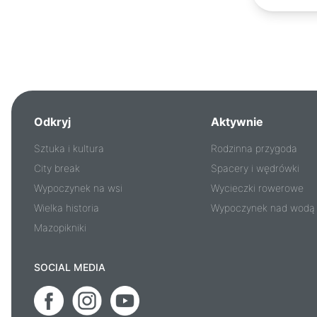
Odkryj
Aktywnie
Sztuka i kultura
Rodzinna przygoda
City break
Spacery i wędrówki
Wypoczynek na wsi
Wycieczki rowerowe
Wielka historia
Wypoczynek nad wodą
Mazopikniki
SOCIAL MEDIA