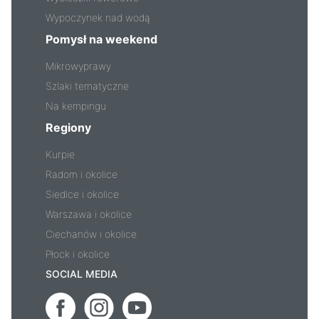
Wypoczynek nad wodą
Pomysł na weekend
Mikrowyprawy
Szlaki tematyczne
Na kempingu
Regiony
Kurpie
Radom i okolice
Siedlce i okolice
Warszawa i okolice
Ciechanów i okolice
Płock i okolice
SOCIAL MEDIA