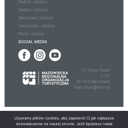
Radom i okolice
Siedlce i okolice
Warszawa i okolice
Ciechanów i okolice
Płock i okolice
SOCIAL MEDIA
Ul. Nowy Świat
27/2
00-029 Warszawa
Mail:
biuro@mrot.pl
© 2026 - Mazowsze.travel
Używamy plików cookies, aby zapewnić Ci jak najlepsze
doświadczenie na naszej stronie. Jeśli będziesz nadal