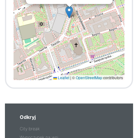
Leaflet
|
©
OpenStreetMap
contributors
Odkryj
City break
Wypoczynek na wsi