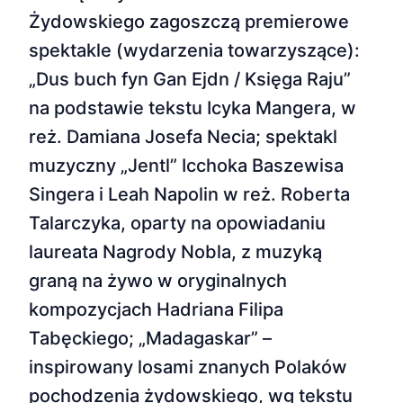
Żydowskiego zagoszczą premierowe
spektakle (wydarzenia towarzyszące):
„Dus buch fyn Gan Ejdn / Księga Raju”
na podstawie tekstu Icyka Mangera, w
reż. Damiana Josefa Necia; spektakl
muzyczny „Jentl” Icchoka Baszewisa
Singera i Leah Napolin w reż. Roberta
Talarczyka, oparty na opowiadaniu
laureata Nagrody Nobla, z muzyką
graną na żywo w oryginalnych
kompozycjach Hadriana Filipa
Tabęckiego; „Madagaskar” –
inspirowany losami znanych Polaków
pochodzenia żydowskiego, wg tekstu