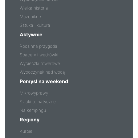
Wielka historia
Mazopikniki
Sztuka i kultura
Aktywnie
Rodzinna przygoda
Spacery i wędrówki
Wycieczki rowerowe
Wypoczynek nad wodą
Pomysł na weekend
Mikrowyprawy
Szlaki tematyczne
Na kempingu
Regiony
Kurpie