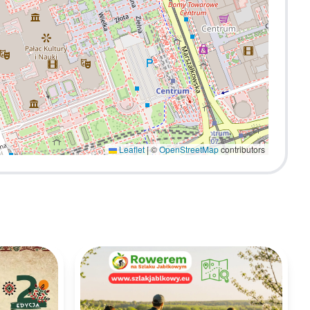
Leaflet
|
©
OpenStreetMap
contributors