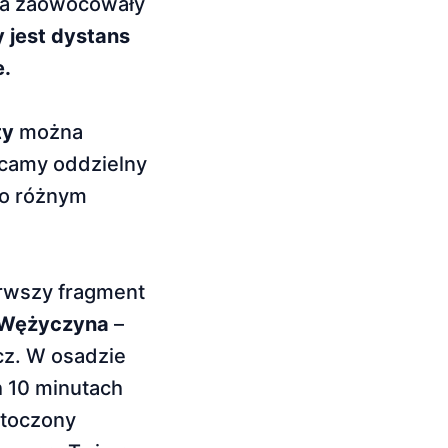
sza zaowocowały
 jest dystans
e.
ty
można
camy oddzielny
 o różnym
erwszy fragment
Wężyczyna
–
cz. W osadzie
h 10 minutach
to­czony