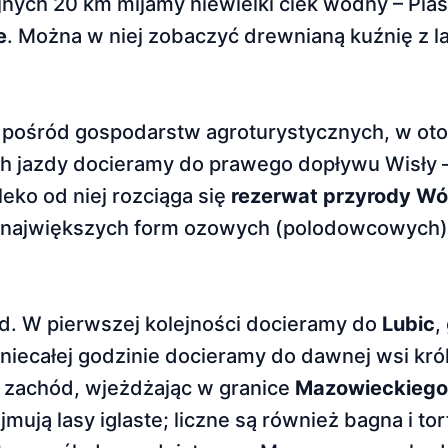
nych 20 km mijamy niewielki ciek wodny – Pias
e
. Można w niej zobaczyć drewnianą kuźnię z la
 pośród gospodarstw agro­turystycznych, w ot
ach jazdy docieramy do prawego dopływu Wisły –
leko od niej rozciąga się
rezerwat przyrody Wó
 i największych form ozowych (po­lodowcowych)
ód. W pierwszej kolejności docieramy do
Lubic
,
 niecałej godzinie docieramy do dawnej wsi kró
 za­chód, wjeżdżając w granice
Mazowieckiego
jmują lasy iglaste; liczne są również bagna i to