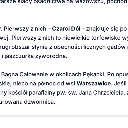
jstarsze ślady osadnictwa na Mazowszu, pochod
 Pierwszy z nich –
Czarci Dół
– znajduje się po
wej. Pierwszy z nich to niewielkie torfowisko w
ugi obszar słynie z obecności licz­nych gadów i
a i jaszczurka żyworodna.
nę Bagna Całowanie w okolicach Pękacki. Po opu
skie, nieco na północ od wsi
Warszawice
. Jeśl
any kościół parafialny pw. św. Jana Chrzciciel
 murowana dzwonnica.