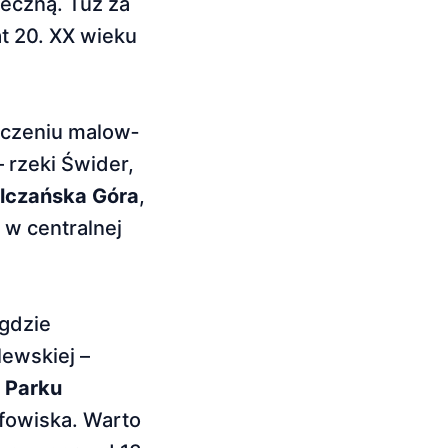
eczną. Tuż za
t 20. XX wieku
oczeniu malow­
 rzeki Świder,
lczańska Góra
,
 w centralnej
 gdzie
lewskiej –
 Parku
rfowiska. Warto