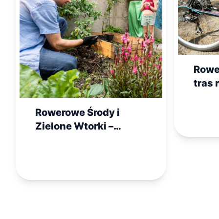
Rowe
tras
Mazo
na la
Rowerowe Środy i
Zielone Wtorki –
zapraszamy do
Tajemniczego Ogrodu
MIK!