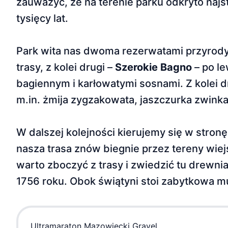
zauważyć, że na terenie parku odkryto na
tysięcy lat.
Park wita nas dwoma rezerwatami przyrody.
trasy, z kolei drugi –
Szerokie Bagno
– po le
bagiennym i karłowatymi sosnami. Z kolei dr
m.in. żmija zygzakowata, jaszczurka zwink
W dalszej kolejności kierujemy się w stro
nasza trasa znów biegnie przez tereny wiej
warto zboczyć z trasy i zwie­dzić tu drewni
1756 roku. Obok świątyni stoi za­bytkowa
Ultramaraton Mazowiecki Gravel