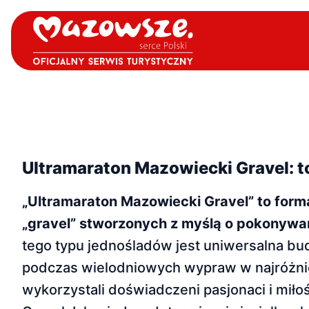
Ultramaraton Mazowiecki Gravel: to
„Ultramaraton Mazowiecki Gravel” to for
„gravel” stworzonych z myślą o pokonywan
tego typu jednośladów jest uniwer­salna bud
podczas wielodniowych wypraw w najróżnie
wykorzystali doświadczeni pasjonaci i miło