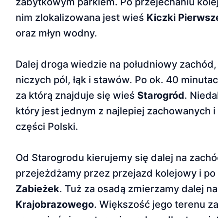
zabytkowym parkiem. Po przejechaniu kolej
nim zlokalizowa­na jest wieś
Kiczki Pierwsz
oraz młyn wodny.
Dalej droga wiedzie na południowy zachód,
niczych pól, łąk i stawów. Po ok. 40 minut
za którą znajduje się wieś
Starogród
. Nieda
który jest jednym z najlepiej zachowanych
części Polski.
Od Starogrodu kierujemy się dalej na zach
przejeżdża­my przez przejazd kolejowy i po
Zabieżek
. Tuż za osadą zmierzamy dalej na
Krajobrazowego
. Większość jego terenu za