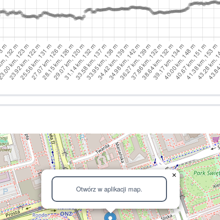
×
Otwórz w aplikacji map.