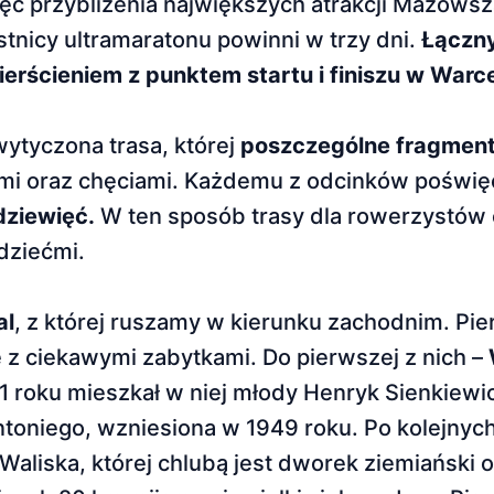
chęć przybliżenia największych atrakcji Mazow
tnicy ultramaratonu powinni w trzy dni.
Łączny
ierścieniem z punktem startu i finiszu w Warc
wytyczona trasa, której
poszczególne fragmen
mi oraz chęciami. Każdemu z odcinków poświę
 dziewięć.
W ten sposób trasy dla rowerzystów
 dziećmi.
al
, z której ruszamy w kierunku zachodnim. Pi
e z ciekawymi zabytkami. Do pierwszej z nich –
61 roku mieszkał w niej młody Henryk Sienkiewi
ntoniego, wzniesiona w 1949 roku. Po kolejnyc
liska, której chlubą jest dworek ziemiański o