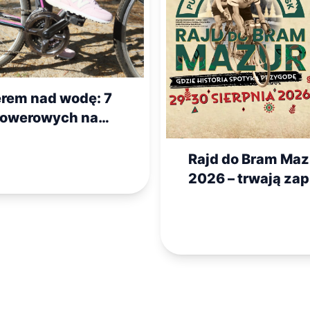
rem nad wodę: 7
 rowerowych na
wszu idealnych
to
Rajd do Bram Maz
2026 – trwają zap