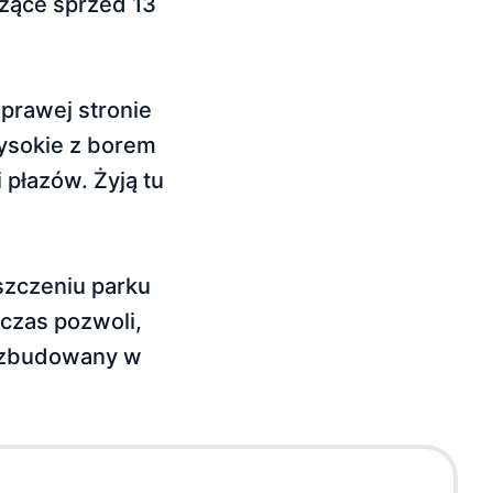
zące sprzed 13
 prawej stronie
ysokie z bo­rem
 płazów. Żyją tu
szczeniu parku
i czas pozwoli,
a, zbudowany w