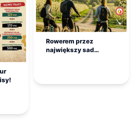
Rowerem przez
największy sad
Europy. Poznaj nowy
turystyczny hit
ur
Mazowsza!
isy!