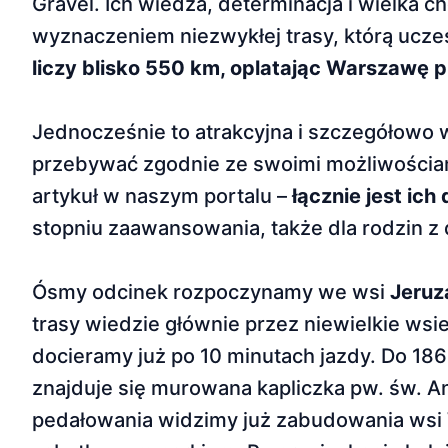
Gravel. Ich wiedza, determinacja i wielka 
wyznaczeniem niezwykłej trasy, którą uczes
liczy bli­sko 550 km, oplatając Warszawę p
Jednocześnie to atrakcyjna i szczegółowo 
przebywać zgodnie ze swoimi możliwościa
artykuł w naszym portalu –
łącznie jest ich
stopniu zaawansowania, także dla rodzin z
Ósmy odcinek rozpoczynamy we wsi
Jeruz
trasy wiedzie głównie przez niewielkie wsi
do­cieramy już po 10 minutach jazdy. Do 18
znajduje się murowana kapliczka pw. św. A
pedałowania widzimy już zabudowania wsi Wa