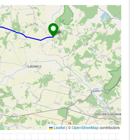
Leaflet
|
©
OpenStreetMap
contributors