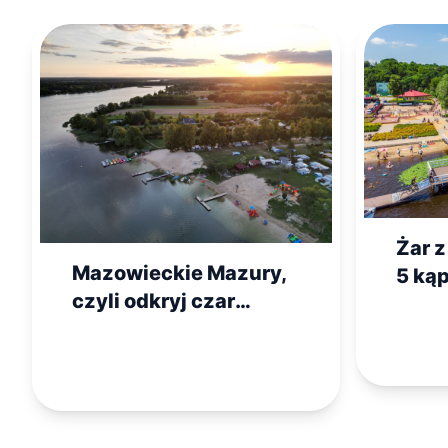
Żar 
Mazowieckie Mazury,
5 kąp
czyli odkryj czar
Mazo
Pojezierza
rodz
Gostynińskiego na
wakacje!