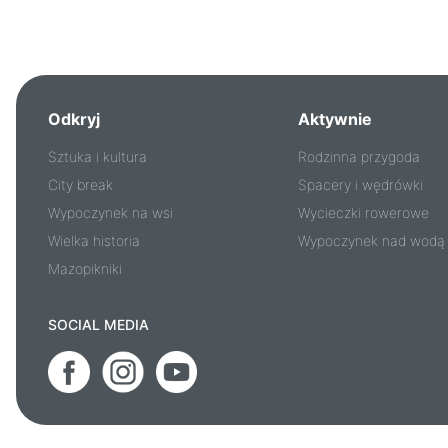
Odkryj
Aktywnie
Sztuka i kultura
Rodzinna przygoda
City break
Spacery i wędrówki
Wypoczynek na wsi
Wycieczki rowerowe
Wielka historia
Wypoczynek nad wodą
Mazopikniki
SOCIAL MEDIA