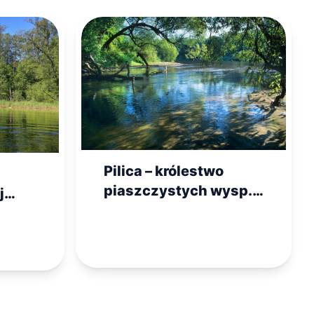
Pilica – królestwo
piaszczystych wysp.
j
Najlepsza trasa na
łocka
rodzinny kajak