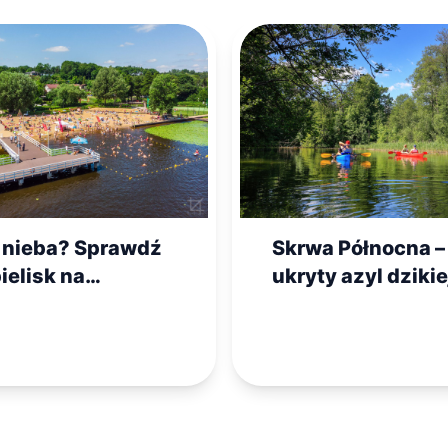
z nieba? Sprawdź
Skrwa Północna –
ielisk na
ukryty azyl dzikie
wszu na
przyrody blisko P
inny weekend!