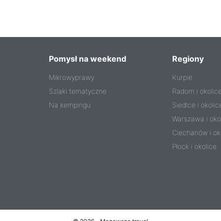
Pomysł na weekend
Regiony
Mikrowyprawy
Kurpie
Szlaki tematyczne
Radom i okolic
Na kempingu
Siedlce i okolic
Warszawa i oko
Ciechanów i ok
Płock i okolice