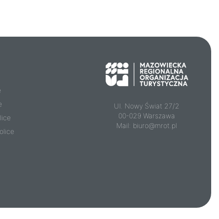
e
e
Ul. Nowy Świat 27/2
00-029 Warszawa
lice
Mail:
biuro@mrot.pl
olice