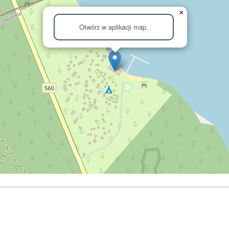
×
Otwórz w aplikacji map.