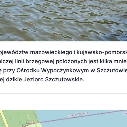
 województw mazowieckiego i kujawsko-pomorsk
czej linii brzegowej położonych jest kilka mnie
 się przy Ośrodku Wypoczynkowym w Szczutowi
ej dzikie Jezioro Szczutowskie.