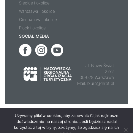
Siedlce i okolice
Warszawa i okolice
Ciechanów i okolice
Płock i okolice
SOCIAL MEDIA
Ul. Nowy Świat
27/2
00-029 Warszawa
Mail:
biuro@mrot.pl
© 2026 - Mazowsze.travel
Używamy plików cookies, aby zapewnić Ci jak najlepsze
doświadczenie na naszej stronie. Jeśli będziesz nadal
korzystać z tej witryny, założymy, że zgadzasz się na ich