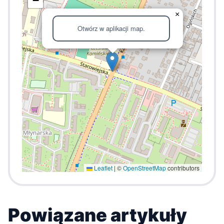
−
×
Otwórz w aplikacji map.
Leaflet
|
©
OpenStreetMap
contributors
Powiązane artykuły