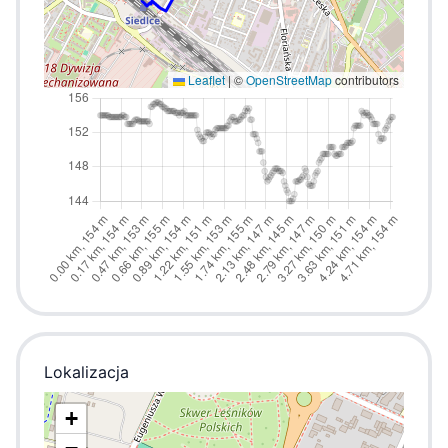
Leaflet
|
©
OpenStreetMap
contributors
Lokalizacja
+