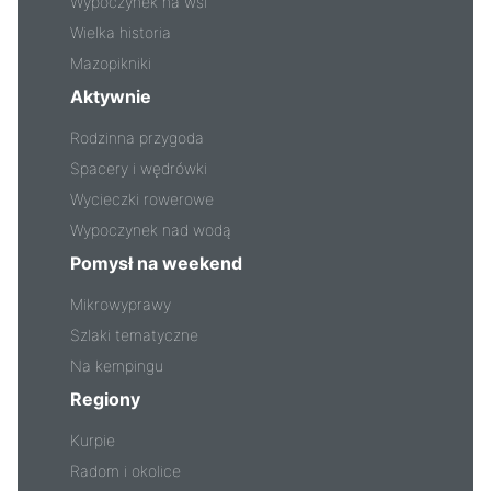
Wypoczynek na wsi
Wielka historia
Mazopikniki
Aktywnie
Rodzinna przygoda
Spacery i wędrówki
Wycieczki rowerowe
Wypoczynek nad wodą
Pomysł na weekend
Mikrowyprawy
Szlaki tematyczne
Na kempingu
Regiony
Kurpie
Radom i okolice