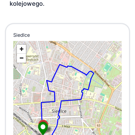
kolejowego.
Siedlce
+
−