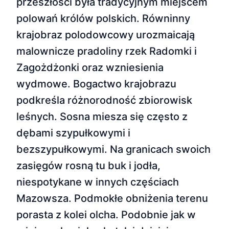
przeszłości była tradycyjnym miejscem
polowań królów polskich. Równinny
krajobraz polodowcowy urozmaicają
malownicze pradoliny rzek Radomki i
Zagożdżonki oraz wzniesienia
wydmowe. Bogactwo krajobrazu
podkreśla różnorodność zbiorowisk
leśnych. Sosna miesza się często z
dębami szypułkowymi i
bezszypułkowymi. Na granicach swoich
zasięgów rosną tu buk i jodła,
niespotykane w innych częściach
Mazowsza. Podmokłe obniżenia terenu
porasta z kolei olcha. Podobnie jak w