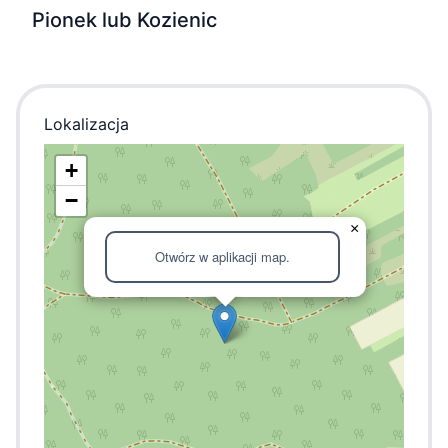
Pionek lub Kozienic
Lokalizacja
+
−
×
Otwórz w aplikacji map.