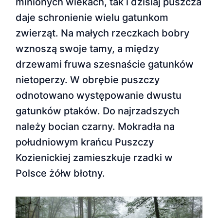
minionych wiekach, tak i dzisiaj puszcza
daje schronienie wielu gatunkom
zwierząt. Na małych rzeczkach bobry
wznoszą swoje tamy, a między
drzewami fruwa szesnaście gatunków
nietoperzy. W obrębie puszczy
odnotowano występowanie dwustu
gatunków ptaków. Do najrzadszych
należy bocian czarny. Mokradła na
południowym krańcu Puszczy
Kozienickiej zamieszkuje rzadki w
Polsce żółw błotny.