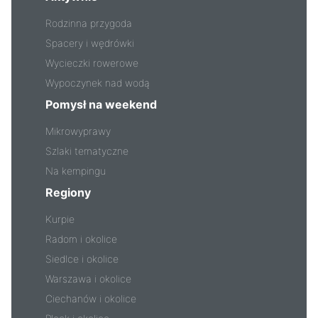
Rodzinna przygoda
Spacery i wędrówki
Wycieczki rowerowe
Wypoczynek nad wodą
Pomysł na weekend
Mikrowyprawy
Szlaki tematyczne
Na kempingu
Regiony
Kurpie
Radom i okolice
Siedlce i okolice
Warszawa i okolice
Ciechanów i okolice