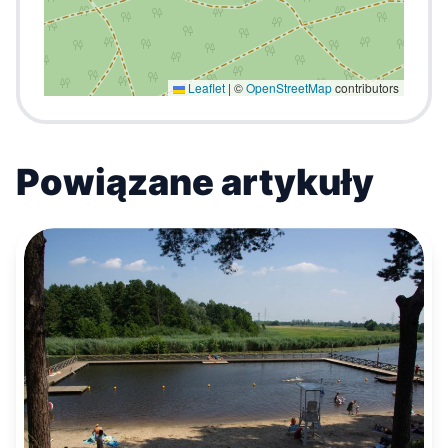
Leaflet
|
©
OpenStreetMap
contributors
Powiązane artykuły