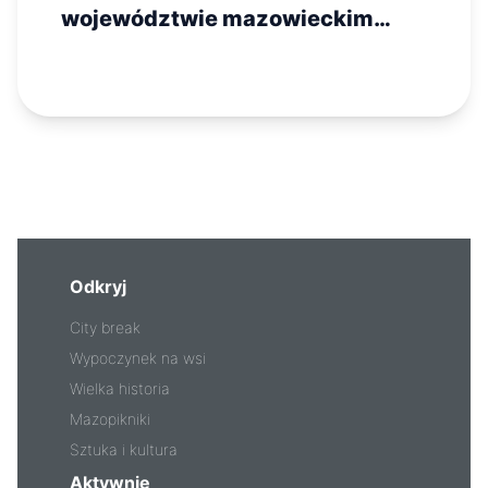
województwie mazowieckim
2025 – lista wydarzeń
Odkryj
City break
Wypoczynek na wsi
Wielka historia
Mazopikniki
Sztuka i kultura
Aktywnie