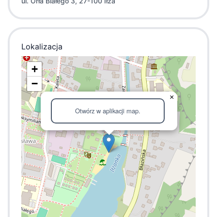
ul. Orła Białego 3, 27-100 Iłża
Lokalizacja
+
−
×
Otwórz w aplikacji map.