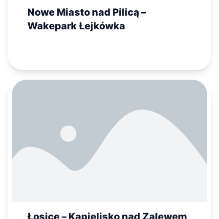
Nowe Miasto nad Pilicą –
Wakepark Łejkówka
Łosice – Kąpielisko nad Zalewem