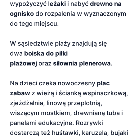
wypożyczyć l
eżaki
i nabyć
drewno na
ognisko
do rozpalenia w wyznaczonym
do tego miejscu.
W sąsiedztwie plaży znajdują się
dwa
boiska do piłki
plażowej
oraz
siłownia plenerowa
.
Na dzieci czeka nowoczesny
plac
zabaw
z wieżą i ścianką wspinaczkową,
zjeżdżalnia, linową przeplotnią,
wiszącym mostkiem, drewnianą tuba i
panelami edukacyjne. Rozrywki
dostarczą też huśtawki, karuzela, bujaki