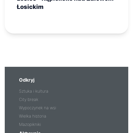
Łosickim
Odkryj
Sztuka i kultura
City break
Wypoczynek na wsi
Wielka historia
Mazopikniki