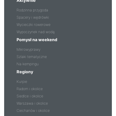
Aktywnie
Rodzinna przygoda
Spacery i wędrówki
Wycieczki rowerowe
Wypoczynek nad wodą
Pomysł na weekend
Mikrowyprawy
Szlaki tematyczne
Na kempingu
Regiony
Kurpie
Radom i okolice
Siedlce i okolice
Warszawa i okolice
Ciechanów i okolice