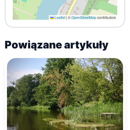
Leaflet
|
©
OpenStreetMap
contributors
Powiązane artykuły