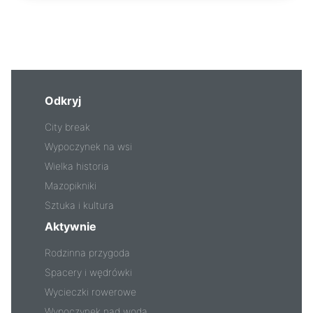
Odkryj
City break
Wypoczynek na wsi
Wielka historia
Mazopikniki
Sztuka i kultura
Aktywnie
Rodzinna przygoda
Spacery i wędrówki
Wycieczki rowerowe
Wypoczynek nad wodą