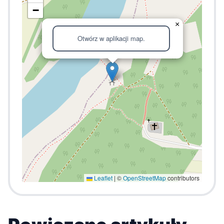
−
×
Otwórz w aplikacji map.
Leaflet
|
©
OpenStreetMap
contributors