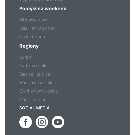
Pomysł na weekend
Mikrowyprawy
Szlaki tematyczne
Na kempingu
Regiony
Kurpie
Radom i okolice
Siedlce i okolice
Warszawa i okolice
Ciechanów i okolice
Płock i okolice
SOCIAL MEDIA