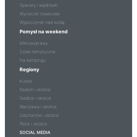
Spacery i wędrówki
Wycieczki rowerowe
Wypoczynek nad wodą
Pomysł na weekend
Mikrowyprawy
Szlaki tematyczne
Na kempingu
Regiony
Kurpie
Radom i okolice
Siedlce i okolice
Warszawa i okolice
Ciechanów i okolice
Płock i okolice
SOCIAL MEDIA