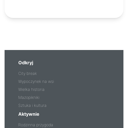
Ogrodu MIK!
Odkryj
City break
Wypoczynek na wsi
Wielka historia
Mazopikniki
Sztuka i kultura
Aktywnie
Rodzinna przygoda