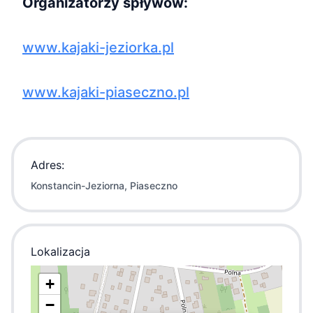
Organizatorzy spływów:
www.kajaki-jeziorka.pl
www.kajaki-piaseczno.pl
Adres:
Konstancin-Jeziorna, Piaseczno
Lokalizacja
+
−