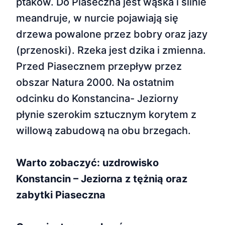
ptaków. Do Piaseczna jest wąska i ślinie
meandruje, w nurcie pojawiają się
drzewa powalone przez bobry oraz jazy
(przenoski). Rzeka jest dzika i zmienna.
Przed Piasecznem przepływ przez
obszar Natura 2000. Na ostatnim
odcinku do Konstancina- Jeziorny
płynie szerokim sztucznym korytem z
willową zabudową na obu brzegach.
Warto zobaczyć: uzdrowisko
Konstancin – Jeziorna z tężnią oraz
zabytki Piaseczna