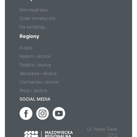
Mikrowyprawy
Szlaki tematyczne
Na kempingu
Regiony
Kurpie
Radom i okolice
Siedlce i okolice
Warszawa i okolice
Ciechanów i okolice
Płock i okolice
SOCIAL MEDIA
Ul. Nowy Świat
27/2