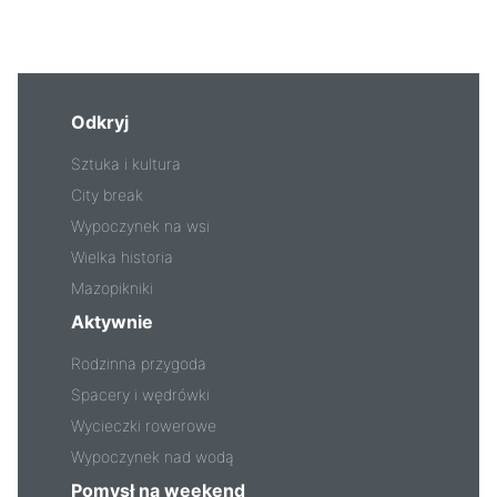
Odkryj
Sztuka i kultura
City break
Wypoczynek na wsi
Wielka historia
Mazopikniki
Aktywnie
Rodzinna przygoda
Spacery i wędrówki
Wycieczki rowerowe
Wypoczynek nad wodą
Pomysł na weekend